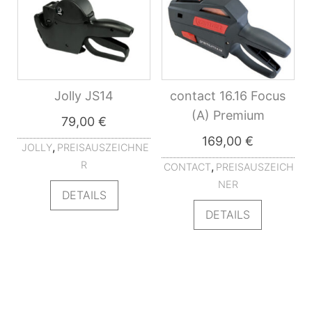
Jolly JS14
contact 16.16 Focus
(A) Premium
79,00
€
169,00
€
,
JOLLY
PREISAUSZEICHNE
R
,
CONTACT
PREISAUSZEICH
NER
DETAILS
DETAILS