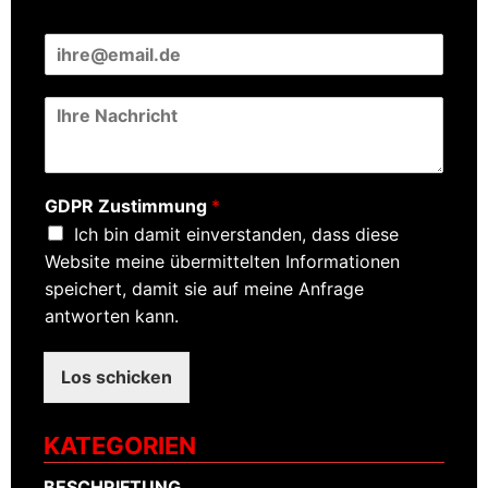
E
-
M
N
a
a
i
c
l
h
*
r
GDPR Zustimmung
*
i
Ich bin damit einverstanden, dass diese
c
h
Website meine übermittelten Informationen
t
speichert, damit sie auf meine Anfrage
*
antworten kann.
Los schicken
KATEGORIEN
BESCHRIFTUNG