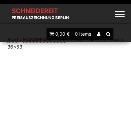
SCHNEIDEREIT
PREISAUSZEICHNUNG BERLIN
0,00 € -
0 items
Start
/
HÄNGEETIKETTEN
/ Hängeetikett mit Faden
36×53