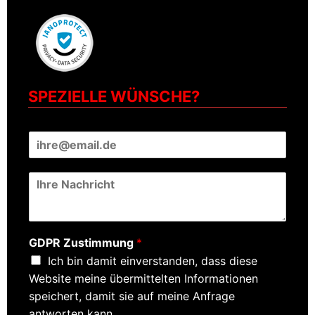
SPEZIELLE WÜNSCHE?
E
-
M
N
a
a
i
c
l
h
*
r
GDPR Zustimmung
*
i
Ich bin damit einverstanden, dass diese
c
h
Website meine übermittelten Informationen
t
speichert, damit sie auf meine Anfrage
*
antworten kann.