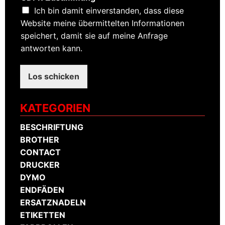
i
Ich bin damit einverstanden, dass diese
c
h
Website meine übermittelten Informationen
t
speichert, damit sie auf meine Anfrage
*
antworten kann.
Los schicken
KATEGORIEN
BESCHRIFTUNG
BROTHER
CONTACT
DRUCKER
DYMO
ENDFÄDEN
ERSATZNADELN
ETIKETTEN