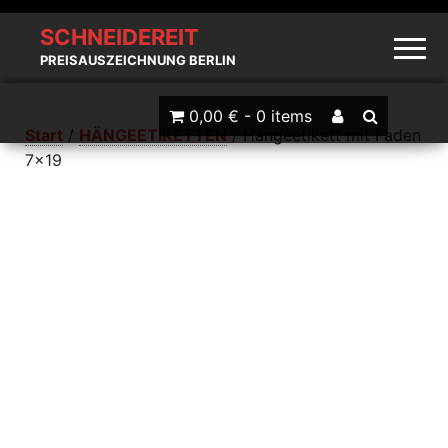
SCHNEIDEREIT
PREISAUSZEICHNUNG BERLIN
0,00 € -
0 items
Start
/
HÄNGEETIKETTEN
/ Hängeetikett mit Faden
7×19